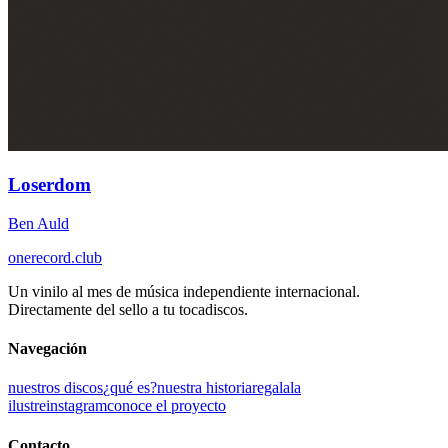
Loserdom
Ben Auld
onerecord
.club
Un vinilo al mes de música independiente internacional.
Directamente del sello a tu tocadiscos.
Navegación
nuestros discos
¿qué es?
nuestra historia
regala
la
ilustre
instagram
conoce el proyecto
Contacto