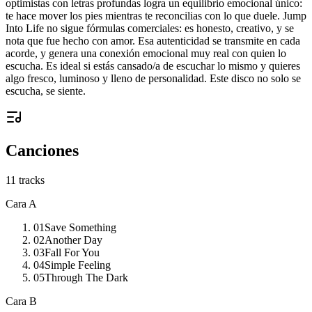
optimistas con letras profundas logra un equilibrio emocional único:
te hace mover los pies mientras te reconcilias con lo que duele. Jump
Into Life no sigue fórmulas comerciales: es honesto, creativo, y se
nota que fue hecho con amor. Esa autenticidad se transmite en cada
acorde, y genera una conexión emocional muy real con quien lo
escucha. Es ideal si estás cansado/a de escuchar lo mismo y quieres
algo fresco, luminoso y lleno de personalidad. Este disco no solo se
escucha, se siente.
Canciones
11
tracks
Cara A
01
Save Something
02
Another Day
03
Fall For You
04
Simple Feeling
05
Through The Dark
Cara B