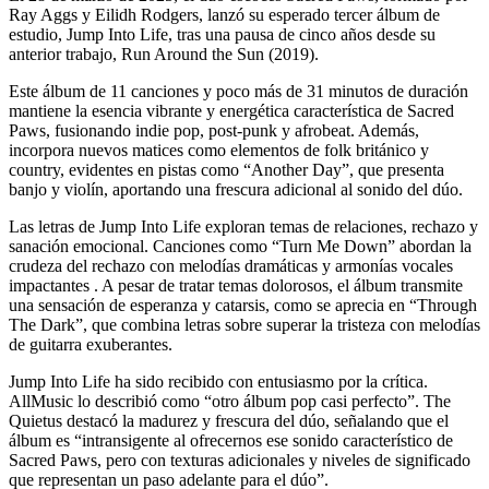
Ray Aggs y Eilidh Rodgers, lanzó su esperado tercer álbum de
estudio, Jump Into Life, tras una pausa de cinco años desde su
anterior trabajo, Run Around the Sun (2019).
Este álbum de 11 canciones y poco más de 31 minutos de duración
mantiene la esencia vibrante y energética característica de Sacred
Paws, fusionando indie pop, post-punk y afrobeat. Además,
incorpora nuevos matices como elementos de folk británico y
country, evidentes en pistas como “Another Day”, que presenta
banjo y violín, aportando una frescura adicional al sonido del dúo.
Las letras de Jump Into Life exploran temas de relaciones, rechazo y
sanación emocional. Canciones como “Turn Me Down” abordan la
crudeza del rechazo con melodías dramáticas y armonías vocales
impactantes . A pesar de tratar temas dolorosos, el álbum transmite
una sensación de esperanza y catarsis, como se aprecia en “Through
The Dark”, que combina letras sobre superar la tristeza con melodías
de guitarra exuberantes.
Jump Into Life ha sido recibido con entusiasmo por la crítica.
AllMusic lo describió como “otro álbum pop casi perfecto”. The
Quietus destacó la madurez y frescura del dúo, señalando que el
álbum es “intransigente al ofrecernos ese sonido característico de
Sacred Paws, pero con texturas adicionales y niveles de significado
que representan un paso adelante para el dúo”.