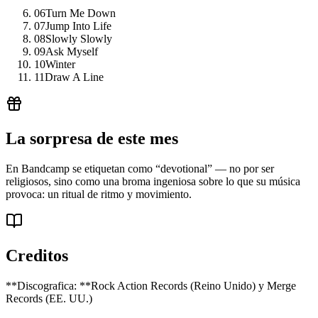
06
Turn Me Down
07
Jump Into Life
08
Slowly Slowly
09
Ask Myself
10
Winter
11
Draw A Line
La sorpresa de este mes
En Bandcamp se etiquetan como “devotional” — no por ser
religiosos, sino como una broma ingeniosa sobre lo que su música
provoca: un ritual de ritmo y movimiento.
Creditos
**Discografica: **Rock Action Records (Reino Unido) y Merge
Records (EE. UU.)