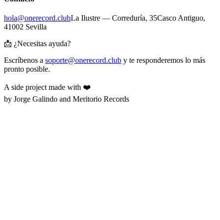
hola@onerecord.club
La Ilustre — Correduría, 35
Casco Antiguo,
41002 Sevilla
📩 ¿Necesitas ayuda?
Escríbenos a
soporte@onerecord.club
y te responderemos lo más
pronto posible.
A side project made with ❤️
by Jorge Galindo and Meritorio Records