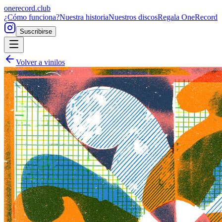
onerecord
.club
¿Cómo funciona?
Nuestra historia
Nuestros discos
Regala OneRecord
Suscribirse
Volver a vinilos