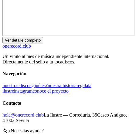
Ver detalle completo
onerecord
.club
Un vinilo al mes de música independiente internacional.
Directamente del sello a tu tocadiscos.
Navegación
nuestros discos
¿qué es?
nuestra historia
regala
la
ilustre
instagram
conoce el proyecto
Contacto
hola@onerecord.club
La Ilustre — Correduría, 35
Casco Antiguo,
41002 Sevilla
📩 ¿Necesitas ayuda?