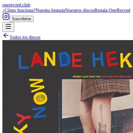
onerecord
.club
¿Cómo funciona?
Nuestra historia
Nuestros discos
Regala OneRecord
Suscribirse
Todos los discos