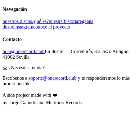
Navegación
nuestros discos
¿qué es?
nuestra historia
regala
la
ilustre
instagram
conoce el proyecto
Contacto
hola@onerecord.club
La Ilustre — Correduría, 35
Casco Antiguo,
41002 Sevilla
📩 ¿Necesitas ayuda?
Escríbenos a
soporte@onerecord.club
y te responderemos lo más
pronto posible.
A side project made with ❤️
by Jorge Galindo and Meritorio Records