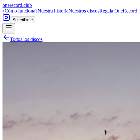
onerecord
.club
¿Cómo funciona?
Nuestra historia
Nuestros discos
Regala OneRecord
Suscribirse
Todos los discos